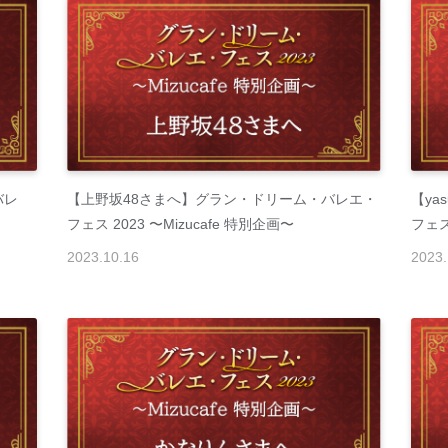
バレ
【上野坂48さまへ】グラン・ドリーム・バレエ・
【ya
フェス 2023 〜Mizucafe 特別企画〜
フェス
2023
.
10
.
16
2023
.