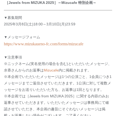
［
Jewels from MIZUKA 2025
］～
Mizucafe
特別企画～
▼募集期間
2025
年
3
月
8
日
(
土
)18:00
～
3
月
10
日
(
月
)23:59
▼メッセージフォーム
https://www.mizukaueno-fc.com/forms/mizucafe
▼注意事項
※ニックネーム(実名使用の場合を含む)といただいたメッセージ、
水香さんからのお返事は
Mizucafe
内に掲載されます。
※本企画でいただいたメッセージは
1
つの公演ごと、
1
会員につき
1
メッセージまでご返信させていただきます。
1
公演に対して複数メ
ッセージをお送りいただいた方も、お返事は
1
回となります。
※本企画では［
Jewels from MIZUKA 2025
］に関する内容のみお
返事させていただきます。いただいたメッセージは事務局にて確
認させていただき、本企画の趣旨にそぐわないメッセージは掲
載・お返事しない場合がございます。ご了承ください。