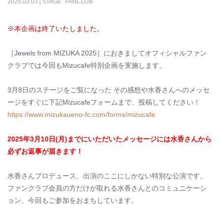
2025
.
03
.
03
|
STAGE
FANCLUB
※本企画は終了いたしました。
［
Jewels from MIZUKA 2025
］におきましてオフィシャルファン
クラブでは今回も
Mizucafe
特別企画を実施します。
3月
8
日のステージをご覧になった その感想や水香さんへのメッセ
ージをすぐに下記
Mizucafe
フォームまで、投稿してください！
https://www.mizukaueno-fc.com/forms/mizucafe
2025
年
3
月
10
日(月)までにいただいたメッセージには水香さんから
必ずお返事が届きます！
水香さんプロデュース、出演のここにしかない特別な公演です。
ファンクラブ会員の方だけが取れる水香さんとのコミュニケーシ
ョン、今回もご参加をおまちしています。