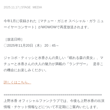
2025
.
11
.
17
|
STAGE
MEDIA
今年
1
月に収録された［マチュー・ガニオ スペシャル・ガラ ニュ
ーイヤーコンサート］が
WOWOW
で再度放送されます。
［放送日時］
〇2025年11
月
20
日（木）
20
：
45
～
ジャコポ・ティッシと水香さんの美しい『眠れる森の美女』、マ
チューと水香さんの大人の魅力が満載の『ランデヴー』 是非こ
の機会にお楽しみください。
詳しくはこちら。
==================================================
上野水香 オフィシャルファンクラブでは、今後も上野水香の出演
情報・チケット情報などについて不定期にご案内いたします。