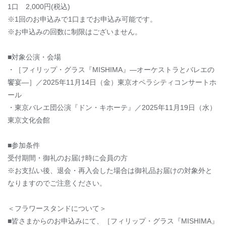
1
口 2
,000
円
(
税込
)
※1回のお申込みで1口までお申込み可能です。
※
お
申込みの回数に制限はございません
。
■対象公演・会場
・［フィリップ・グラス『
MISHIMA
』―オーケストラとバレエの
饗宴―］
／
2025
年11月14日（金）東京オペラシティコンサートホ
ール
・東京バレエ団公演『ドン・キホーテ』／
2025
年11月19日（水）
東京文化会館
■参加条件
受付期間・御礼の
お届け
時に会員の方
※お支払い後、退会・再入会した場合は御礼品お届けの対象外と
なりますのでご注意ください。
＜フラワースタンドについて＞
■皆さまからのお申込みにて、［フィリップ・グラス『
MISHIMA
』