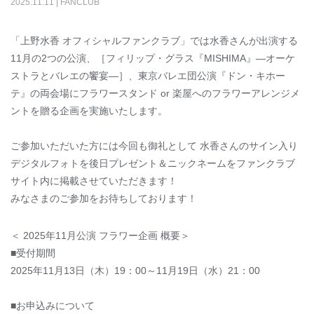
2025
.
11
.
11
|
FANCLUB
「上野水香 オフィシャルファンクラブ」では水香さんが出演する
11月の2つの公演、［フィリップ・グラス『
MISHIMA
』―オーケ
ストラとバレエの饗宴―］、東京バレエ団公演『ドン・キホー
テ』の両会場にフラワースタンド
or
楽屋へのフラワーアレンジメ
ントを贈る企画を実施いたします。
ご参加いただいた方には今回も御礼として 水香さんのサイン入り
デジタルフォトを後日プレゼント＆ニックネームをファンクラブ
サイト内に掲載させていただきます！
みなさまのご参加をお待ちしております！
＜ 2025年11月公演 フラワー企画 概要＞
■受付期間
2025年11月
13
日（木）
19
：
00
～11月19日（水）
21
：
00
■お申込みについて