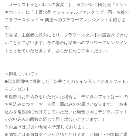
―オーケストラとバレエの饗宴―］、東京バレエ団公演『ドン・
キホーテ』に「上野水香 オフィシャルファンクラブ一同」名義で
フラワースタンド or 楽屋へのフラワーアレンジメントを贈りま
す。
※会場、主催者の意向により、フラワースタンドの設置ができな
いことがございます。その場合は楽屋へのフラワーアレンジメン
トとさせていただきます。あらかじめご了承ください。
＜御礼について＞
■公演期間中に撮影した「水香さんのサイン入りデジタルフォト」
をプレゼント
※複数口
お申込みをいただいた場合も、
デジタルフォトは一回の
お申込みにつき、
お一人様一回のみの
お届け
となります。（お申
込みを複数回に分けてしていただいた場合は同じデジタルフォト
がお申込みの回数に応じて届く場合がございます。）
※お届けは12月中旬頃を予定しております。
※閲覧には会員ログインが必須となります。
お届け
・閲覧
時に退