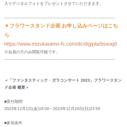
入りデジタルフォトをプレゼントさせていただきます。
------------------------------------------------------------------------------
▼フラワースタンド企画 お申し込みページはこち
ら
https://www.mizukaueno-fc.com/dc/digipla/bsxoqd
※会員の方のみ閲覧可能です。
------------------------------------------------------------------------------
＜「ファンタスティック・ガラコンサート
2023
」フラワースタン
ド企画 概要＞
■受付期間
2023
年
12
月
1
日
(
金
)18:00
～
2023
年
12
月
24
日
(
日
)23:59
■参加条件