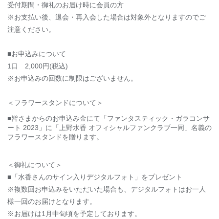
受付期間・御礼の
お届け
時に会員の方
※お支払い後、退会・再入会した場合は対象外となりますのでご
注意ください。
■お申込みについて
1
口
2,000
円
(
税込
)
※
お
申込みの回数に制限はございません
。
＜フラワースタンドについて＞
■皆さまからのお申込み金にて「ファンタスティック・ガラコンサ
ート
2023
」に「上野水香 オフィシャルファンクラブ一同」名義の
フラワースタンドを贈ります。
＜御礼について＞
■「水香さんのサイン入りデジタルフォト」をプレゼント
※複数
回
お申込みをいただいた場合も、
デジタルフォトは
お一人
様一回の
お届け
となります。
※
お届け
は
1
月中旬頃を予定しております。