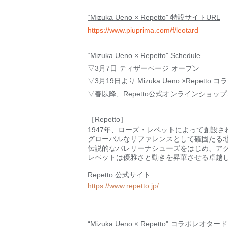
“Mizuka Ueno × Repetto" 特設サイトURL
https://www.piuprima.com/f/leotard
“Mizuka Ueno × Repetto" Schedule
▽3月7日 ティザーページ オープン
▽3月19日より Mizuka Ueno ×Repe
▽春以降、Repetto公式オンラインショ
［
Repetto
］
1947
年、ローズ・レペットによって創設さ
グローバルなリファレンスとして確固たる
伝説的なバレリーナシューズをはじめ、ア
レペットは優雅さと動きを昇華させる卓越
Repetto
公式サイト
https://www.repetto.jp/
“Mizuka Ueno × Repetto"