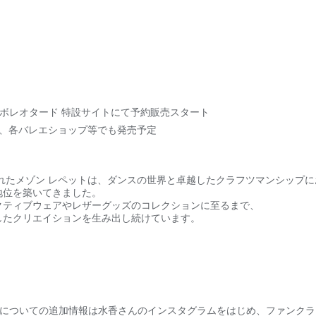
tto コラボレオタード 特設サイトにて予約販売スタート
ップ、各バレエショップ等でも発売予定
れたメゾン レペットは、ダンスの世界と卓越したクラフツマンシップに
地位を築いてきました。
クティブウェアやレザーグッズのコレクションに至るまで、
したクリエイションを生み出し続けています。
 コラボレオタードについての追加情報は水香さんのインスタグラムをはじめ、ファ