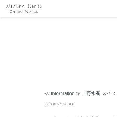
≪ Information ≫ 上野水
2024
.
02
.
07
|
OTHER