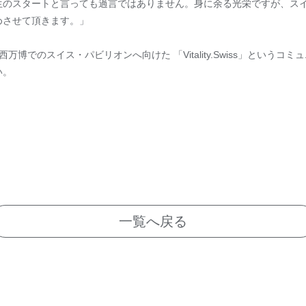
生のスタートと言っても過言ではありません。身に余る光栄ですが、ス
めさせて頂きます。」
西万博でのスイス・パビリオンへ向けた 「Vitality.Swiss」という
い。
一覧へ戻る