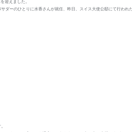
周年を迎えました。
サダーのひとりに水香さんが就任、昨日、スイス大使公邸にて行われた両
す。