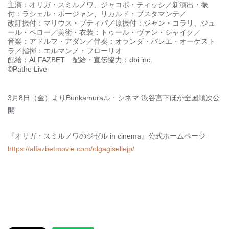
主演：オリガ・スミルノワ、ジャコポ・ティッシ／新演出・振
付：ラシェル・ボージャン、リカルド・ブスタマンテ／
改訂振付：マリウス・プティパ／原振付：ジャン・コラリ、ジュ
ール・ペロー／美術・衣装：トゥール・ヴァン・シャイク／
音楽：アドルフ・アダン／伴奏：オランダ・バレエ・オーケスト
ラ／指揮：エルマンノ・フローリオ
配給：ALFAZBET 配給・宣伝協力：dbi inc.
©Pathe Live
3月8日（金）よりBunkamuraル・シネマ 渋谷宮下ほか全国順次公
開
『オリガ・スミルノワのジゼル in cinema』公式ホームページ
https://alfazbetmovie.com/olgagisellejp/