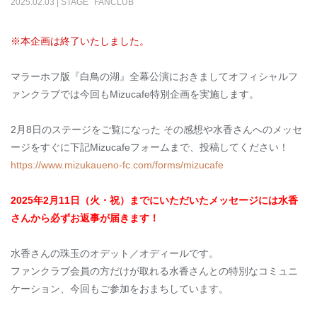
2025
.
02
.
03
|
STAGE
FANCLUB
※本企画は終了いたしました。
マラーホフ版『白鳥の湖』全幕公演におきましてオフィシャルフ
ァンクラブでは今回もMizucafe特別企画を実施します。
2月8日のステージをご覧になった その感想や水香さんへのメッセ
ージをすぐに下記
Mizucafe
フォームまで、投稿してください！
https://www.mizukaueno-fc.com/forms/mizucafe
2025
年2月11日（火・祝
）
までにいただいたメッセージには水香
さんから必ずお返事が届きます！
水香さんの珠玉のオデット／オディールです。
ファンクラブ会員の方だけが取れる水香さんとの特別なコミュニ
ケーション、今回もご参加をおまちしています。