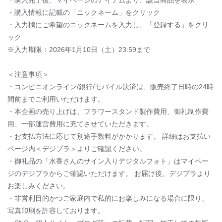
・購入完了後、マイページのアイテムより、該当商品を表示
・購入情報に記載の「ニックネーム」をクリック
・入力欄にご希望のニックネームを入力し、「登録する」をクリ
ック
※入力期限：2026年1月10日（土）23:59まで
＜注意事項＞
・コンビニオンライン/銀行/モバイル決済は、販売終了日時の24時
間前までご利用いただけます。
・本企画の売り上げは、フラワースタンド製作費用、御礼制作費
用、一部運営費用に充てさせていただきます。
・お支払方法に応じて別途手数料がかかります。 詳細はお支払い
ページ内＜デジプラ＞よりご確認ください。
・御礼品の「水香さんのサイン入りデジタルフォト」はマイペー
ジのデジプラからご確認いただけます。 お届け後、デジプラより
お楽しみください。
・非営利目的かつご家庭内で私的にお楽しみになる場合に限り、
写真印刷を許容しております。