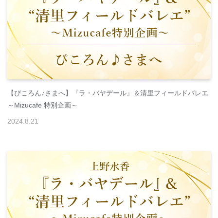
【ぴころん♪さまへ】『ラ・バヤデール』＆清里フィールドバレエ
～Mizucafe 特別企画～
2024
.
8
.
21