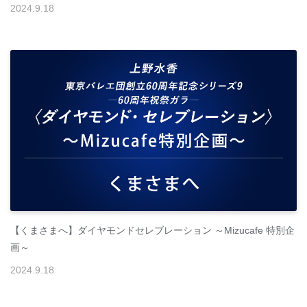
2024
.
9
.
18
【くまさまへ】ダイヤモンドセレブレーション ～Mizucafe 特別企
画～
2024
.
9
.
18