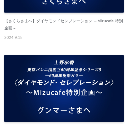
【さくらさまへ】ダイヤモンドセレブレーション ～Mizucafe 特別
企画～
2024
.
9
.
18