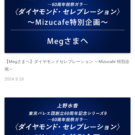
【Megさまへ】ダイヤモンドセレブレーション ～Mizucafe 特別企
画～
2024
.
9
.
18