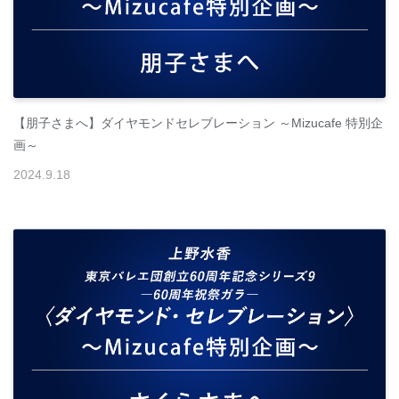
【朋子さまへ】ダイヤモンドセレブレーション ～Mizucafe 特別企
画～
2024
.
9
.
18