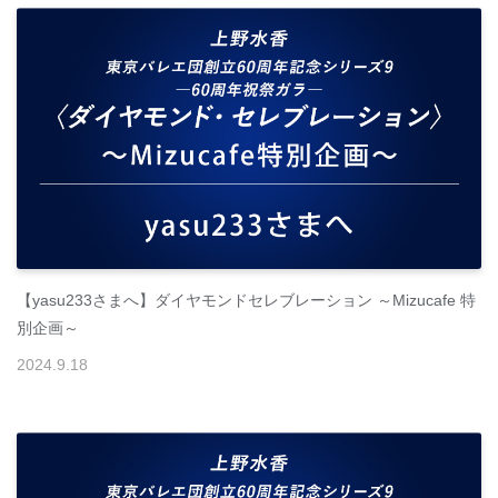
【yasu233さまへ】ダイヤモンドセレブレーション ～Mizucafe 特
別企画～
2024
.
9
.
18